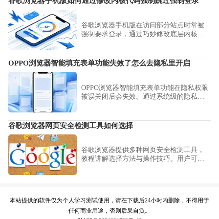
谷歌浏览器手机版如何通过修改内核代码强制跳过强制登录
突。
谷歌浏览器手机版在访问部分站点时常被
强制要求登录，通过巧妙修改底层内核配
置代码，即可强制跳过这些恼人的验证流
程。跟随本文指南，轻松解锁更加自由顺
畅的网页浏览体验。
OPPO浏览器智能填充表单功能失效了怎么去隐私里开启
OPPO浏览器智能填充表单功能在隐私权限
被误关闭后会失效。通过系统级的隐私管
理页面，重新勾选并开启相关授权，即可
恢复表单自动填写，大幅提升您的输入效
率。
谷歌浏览器网页安全检测工具如何选择
谷歌浏览器提供多种网页安全检测工具，
教程讲解选择方法与操作技巧。用户可有
效防护风险，保障浏览器及个人信息安
全。
本站提供的软件仅为个人学习测试使用，请在下载后24小时内删除，不得用于
任何商业用途，否则后果自负。