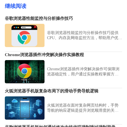
继续阅读
谷歌浏览器性能监控与分析操作技巧
谷歌浏览器性能监控与分析操作技巧提供
CPU、内存及网络监控方法，帮助用户优化
浏览器运行效率。
Chrome浏览器插件冲突解决操作实操教程
Chrome浏览器插件冲突解决操作可保障浏
览器稳定性，用户通过实操教程掌握方
法，结合经验操作快速检测和修复插件问
题，提高浏览器运行稳定性。
火狐浏览器手机版复杂布局下的滑动手势导航逻辑
火狐浏览器在面对复杂网页结构时，手势
导航的响应逻辑是提升浏览顺滑度的关
键。本文详细梳理了滑动手势在多层嵌套
布局下的触发策略，为您提供优化交互设
置的技巧，确保操作精准、丝滑且无冲