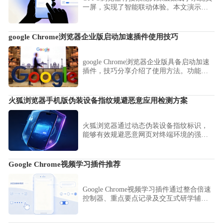
一屏，实现了智能联动体验。本文演示了
聚合搜索的接口调用实践，教您如何通过
系统级联动快速发起搜索请求，实现从负
一屏到浏览器的秒级交互响应。
google Chrome浏览器企业版启动加速插件使用技巧
google Chrome浏览器企业版具备启动加速
插件，技巧分享介绍了使用方法。功能可
提升办公场景下的使用体验，缩短加载时
间。
火狐浏览器手机版伪装设备指纹规避恶意应用检测方案
火狐浏览器通过动态伪装设备指纹标识，
能够有效规避恶意网页对终端环境的强制
检测。本文详细演示了修改浏览器UA标识
的操作路径，助您在保障隐私的前提下，
自由访问各类受限站点，获取纯净的浏览
Google Chrome视频学习插件推荐
体验。
Google Chrome视频学习插件通过整合倍速
控制器、重点要点记录及交互式研学辅
助，重构了视听资料的学习效率。本推荐
方案助您实现从碎片化视听抓取到系统化