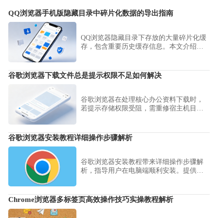
QQ浏览器手机版隐藏目录中碎片化数据的导出指南
QQ浏览器隐藏目录下存放的大量碎片化缓
存，包含重要历史缓存信息。本文介绍了
一套专业的数据提取路径与重组技巧，教
您精准定位这些深层碎片并完整还原出关
键资源，解决应用内部数据存取不便的顽
谷歌浏览器下载文件总是提示权限不足如何解决
疾。
谷歌浏览器在处理核心办公资料下载时，
若提示存储权限受阻，需重修宿主机目录
映射基准。本文演示如何校对存储写入策
略，保障办公物料的顺利归档与持久化。
谷歌浏览器安装教程详细操作步骤解析
谷歌浏览器安装教程带来详细操作步骤解
析，指导用户在电脑端顺利安装。提供快
速上手方法，让用户轻松配置浏览器并体
验高效上网。
Chrome浏览器多标签页高效操作技巧实操教程解析