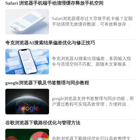
下依旧运行稳健。
Safari 浏览器手机端手动清理缓存释放手机空间
Safari浏览器缓存过大导致手机卡顿？定期
手动清理无效缓存数据，可有效释放存储
空间，提升Safari浏览器的响应与加载速
度。
夸克浏览器AI搜索结果偏差优化与修正技巧
夸克浏览器AI搜索出现偏差，多因输入指
令与语境空间不匹配。跟随本文掌握多维
度关键词优化、上下文补充提问及AI逻辑
纠偏技巧，大幅提升检索内容的准确度与
信息专业度。
google浏览器下载及书签整理与同步教程
google浏览器支持书签整理与同步功能，用
户通过教程可实现高效管理，方便跨设备
保持一致收藏体验。
谷歌浏览器下载路径优化与管理方法
谷歌浏览器下载路径优化可以高效整理文