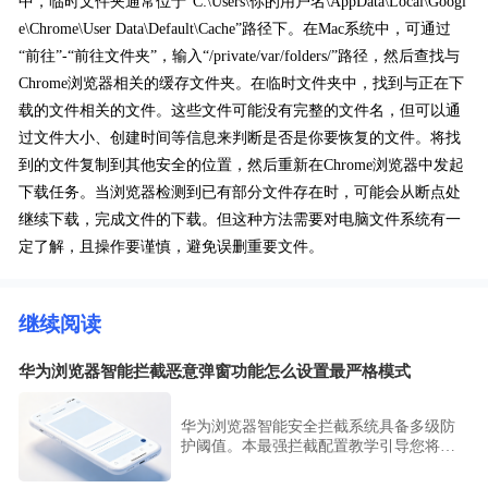
中，临时文件夹通常位于“C:\Users\你的用户名\AppData\Local\Googl
e\Chrome\User Data\Default\Cache”路径下。在Mac系统中，可通过
“前往”-“前往文件夹”，输入“/private/var/folders/”路径，然后查找与
Chrome浏览器相关的缓存文件夹。在临时文件夹中，找到与正在下
载的文件相关的文件。这些文件可能没有完整的文件名，但可以通
过文件大小、创建时间等信息来判断是否是你要恢复的文件。将找
到的文件复制到其他安全的位置，然后重新在Chrome浏览器中发起
下载任务。当浏览器检测到已有部分文件存在时，可能会从断点处
继续下载，完成文件的下载。但这种方法需要对电脑文件系统有一
定了解，且操作要谨慎，避免误删重要文件。
继续阅读
华为浏览器智能拦截恶意弹窗功能怎么设置最严格模式
华为浏览器智能安全拦截系统具备多级防
护阈值。本最强拦截配置教学引导您将防
御等级拨至最高，实现对各类隐藏式、恶
意弹窗的彻底封死，构建顶级移动防护屏