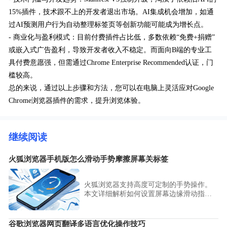
15%插件，技术跟不上的开发者退出市场。AI集成机会增加，如通
过AI预测用户行为自动整理标签页等创新功能可能成为增长点。
- 商业化与盈利模式：目前付费插件占比低，多数依赖“免费+捐赠”
或嵌入式广告盈利，导致开发者收入不稳定。而面向B端的专业工
具付费意愿强，但需通过Chrome Enterprise Recommended认证，门
槛较高。
总的来说，通过以上步骤和方法，您可以在电脑上灵活应对Google
Chrome浏览器插件的需求，提升浏览体验。
继续阅读
火狐浏览器手机版怎么滑动手势摩擦屏幕关标签
火狐浏览器支持高度可定制的手势操作。
本文详细解析如何设置屏幕边缘滑动指
令，助您通过简单的摩擦动作快速关闭标
签页，让单手掌控浏览器的操作流程更加
顺畅自然。
谷歌浏览器网页翻译多语言优化操作技巧