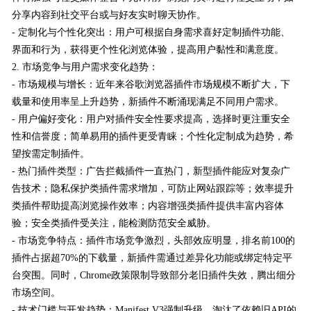
分享内容到社交平台或与好友实时聊天协作。
- 定制化与个性化突出：用户可根据自身需求喜好定制插件功能、
界面和行为，获得更个性化浏览体验，提高用户黏性和满意度。
2. 市场竞争与用户需求变化趋势：
- 市场规模与增长：近年来谷歌浏览器插件市场规模不断扩大，下
载量和使用率呈上升趋势，新插件不断涌现满足不同用户需求。
- 用户偏好变化：用户对插件安全性要求提高，选择时更注重安全
性和信誉度；简单易用的插件更受青睐；个性化定制成为趋势，希
望按需定制插件。
- 热门插件类型：广告拦截插件一直热门，新型插件能应对复杂广
告技术；隐私保护类插件需求增加，可防止网站跟踪等；效率提升
类插件帮助提高浏览操作效率；内容增强类插件提供丰富内容体
验；安全类插件受关注，能检测防范安全威胁。
- 市场竞争特点：插件市场竞争激烈，头部效应明显，排名前100的
插件占据超70%的下载量，新插件需通过差异化功能或绑定特定平
台突围。同时，Chrome政策限制导致部分老旧插件失效，腾出细分
市场空间。
- 技术门槛与开发趋势：Manifest V3强制升级，淘汰了依赖旧API的