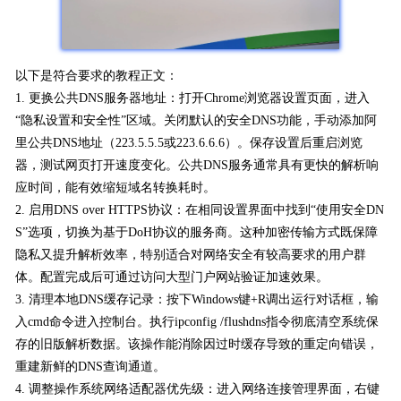
以下是符合要求的教程正文：
1. 更换公共DNS服务器地址：打开Chrome浏览器设置页面，进入
“隐私设置和安全性”区域。关闭默认的安全DNS功能，手动添加阿
里公共DNS地址（223.5.5.5或223.6.6.6）。保存设置后重启浏览
器，测试网页打开速度变化。公共DNS服务通常具有更快的解析响
应时间，能有效缩短域名转换耗时。
2. 启用DNS over HTTPS协议：在相同设置界面中找到“使用安全DN
S”选项，切换为基于DoH协议的服务商。这种加密传输方式既保障
隐私又提升解析效率，特别适合对网络安全有较高要求的用户群
体。配置完成后可通过访问大型门户网站验证加速效果。
3. 清理本地DNS缓存记录：按下Windows键+R调出运行对话框，输
入cmd命令进入控制台。执行ipconfig /flushdns指令彻底清空系统保
存的旧版解析数据。该操作能消除因过时缓存导致的重定向错误，
重建新鲜的DNS查询通道。
4. 调整操作系统网络适配器优先级：进入网络连接管理界面，右键