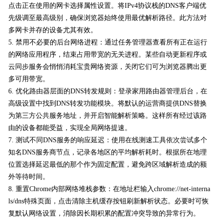
点击正在使用的网卡选择属性设置。将IPv4协议栈的DNS客户端优
先级调至最高级别，确保浏览器始终使用最优解析路径。此方法对
多网卡并存的设备尤其有效。
5. 禁用不必要的后台网络进程：通过任务管理器查看所有正在运行
的网络应用程序，结束占用带宽的无关进程。某些自动更新程序或
云同步服务会悄悄消耗宝贵网络资源，关闭它们可为浏览器腾出更
多可用带宽。
6. 优化路由器层面的DNS转发规则：登录家用路由器管理后台，在
高级设置中找到DNS转发功能模块。将默认的运营商提供DNS替换
为第三方公共服务地址，并开启智能解析策略。这样所有经过该路
由的设备都能受益，实现全局网络提速。
7. 测试不同DNS服务的响应延迟：使用在线测速工具依次尝试多个
知名DNS服务商节点，记录各地区的平均解析耗时。根据所在地理
位置选择延迟最低的那个作为固定配置，避免跨区域解析造成的额
外等待时间。
8. 重置Chrome内部网络堆栈参数：在地址栏输入chrome://net-interna
ls/dns特殊页面，点击清除主机缓存按钮刷新解析状态。必要时可恢
复默认网络设置，消除因长期积累的配置冲突导致的异常行为。