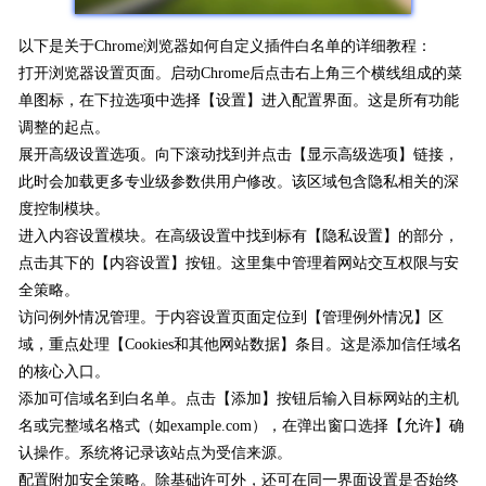
以下是关于Chrome浏览器如何自定义插件白名单的详细教程：
打开浏览器设置页面。启动Chrome后点击右上角三个横线组成的菜
单图标，在下拉选项中选择【设置】进入配置界面。这是所有功能
调整的起点。
展开高级设置选项。向下滚动找到并点击【显示高级选项】链接，
此时会加载更多专业级参数供用户修改。该区域包含隐私相关的深
度控制模块。
进入内容设置模块。在高级设置中找到标有【隐私设置】的部分，
点击其下的【内容设置】按钮。这里集中管理着网站交互权限与安
全策略。
访问例外情况管理。于内容设置页面定位到【管理例外情况】区
域，重点处理【Cookies和其他网站数据】条目。这是添加信任域名
的核心入口。
添加可信域名到白名单。点击【添加】按钮后输入目标网站的主机
名或完整域名格式（如example.com），在弹出窗口选择【允许】确
认操作。系统将记录该站点为受信来源。
配置附加安全策略。除基础许可外，还可在同一界面设置是否始终