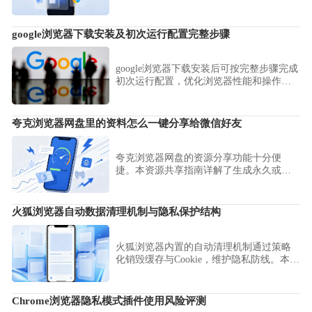
如何通过滑动选择完整网页画面，免去后
期拼接的烦恼，助您快速、高质量地采集
长文章或关键信息流。
google浏览器下载安装及初次运行配置完整步骤
google浏览器下载安装后可按完整步骤完成
初次运行配置，优化浏览器性能和操作流
畅度。
夸克浏览器网盘里的资料怎么一键分享给微信好友
夸克浏览器网盘的资源分享功能十分便
捷。本资源共享指南详解了生成永久或临
时分享链接的步骤，助您快速将网盘中的
大型文件通过微信无缝转送给好友。
火狐浏览器自动数据清理机制与隐私保护结构
火狐浏览器内置的自动清理机制通过策略
化销毁缓存与Cookie，维护隐私防线。本分
析揭秘其隐私保护架构，并指导您深度配
置数据保留策略，确保上网记录绝不外
泄。
Chrome浏览器隐私模式插件使用风险评测