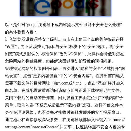
以下是针对“google浏览器下载内容提示文件可能不安全怎么处理”
的具体教程内容：
进入浏览器设置调整安全级别。点击右上角三个点的菜单按钮选择
“设置”，向下滚动找到“隐私与安全”板块下的“安全”选项。将“安全
浏览”模式从默认的“标准保护”改为“不保护”，此操作会降低对潜在
危险网站的拦截强度，但能解决因过度防护导致的误报问题。
管理特定网站的权限例外列表。再次进入“隐私与安全”区域打开“网
站设置”，点击“更多内容设置”中的“不安全内容”。在弹出窗口输入
需要下载文件的目标网址（如*.com或*.cn），点击“添加”将其加入
白名单。完成配置后重新访问该站点即可正常下载被标记的文件。
关闭下载后的自动警告弹窗。回到设置主界面定位到“下载内容”子
菜单，取消勾选“下载完成后显示下载内容”选项。这样即使文件本
身存在理论风险，也不会每次接收时都触发额外的安全提示窗口。
通过地址栏直接修改高级参数。在浏览器顶部输入框键入`chrome://
settings/content/insecureContent`并回车，快速跳转至不安全内容的专