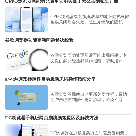
OPPO浏览器智能填充表单功能失效了怎么去隐私里开启
OPPO浏览器智能填充表单功能在隐私权限
被误关闭后会失效。通过系统级的隐私管
理页面，重新勾选并开启相关授权，即可
恢复表单自动填写，大幅提升您的输入效
率。
谷歌浏览器功能更新问题解决经验
谷歌浏览器功能更新后可能出现问题，本
文提供解决经验和操作指南，帮助用户快
速排除问题，提高浏览器稳定性和日常操
作效率。
google浏览器插件自动更新关闭操作指南分享
谷歌浏览器插件自动更新关闭教程，帮助
用户合理控制插件更新频率，避免不必要
的兼容性问题。提升浏览器稳定性与安全
性。
UC浏览器手机版网页崩溃频繁原因及解决方法
UC浏览器在加载复杂页面时若反复崩溃，