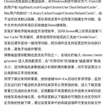
Chrome浏览器防止数据损坏，在Windows系统中路径为“C:\Users\你
的用户名\AppData\Local\Google\Chrome\User Data\Default\Cache”，
Mac用户则前往“~/Library/Caches/Google/Chrome/Default/Cache”。由
于这些目录默认隐藏，需在系统设置中启用显示隐藏文件功能。选
中文件夹内所有项目后按键盘Delete键移除。
安装扩展程序能有效提升清理效率。访问Chrome网上应用店搜索“C
lear Cache”等关键词，推荐使用评价较高的工具如“Click&Clean”。
安装后通常提供一键清理功能，部分插件还支持设置定时自动执行
任务，避免手动操作繁琐。
调整磁盘缓存配额也是优化手段之一。在地址栏输入`chrome://settin
gs/system`进入系统配置页，在“可用空间”区域修改“磁盘缓存”数值
大小。适当降低此参数能减少长期积累的数据量，但不宜设置过小
以免影响正常浏览体验。
管理下载任务同样重要。按快捷键Shift+Esc启动任务管理器，监控
正在运行的下载进程并及时结束异常占用资源的项。进入下载页面
查看已完成的任务列表，定期删除不再需要的文件或将大体积内容
转移至其他存储位置。合理设置默认下载路径可预防主分区空间不
足导致的性能下降，通过设置菜单中的高级选项即可更改目标文件