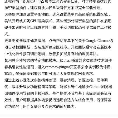
进程详情，识别出CPU占用率过高的异常任务。对于持续霸榜的资
源密集型插件，建议替换为轻量级替代方案或完全卸载处理。
调整硬件加速设置平衡性能。进入设置菜单的高级系统配置区域，
尝试开启或关闭GPU渲染模式。某些图形处理密集型的插件在启用
硬件加速时可能出现兼容性问题，手动切换状态可测试最佳工作模
式。
更新浏览器版本修复漏洞。点击帮助菜单下的关于Google Chrome选
项自动检测更新，安装最新稳定版程序。开发团队通常会在新版本
中优化插件接口调用逻辑，改善多扩展并存时的调度算法。
禁用冲突性较强的特定功能模块。如Flash播放器这类传统技术组件
容易引发性能瓶颈，进入chrome://plugins页面将多余实例设为停用
状态，仅保留基础兼容层即可满足大多数现代网页需求。
通过上述步骤依次实施插件整理、缓存清理、资源监控、硬件调
优、版本升级及功能精简等策略，能够系统性地解决Chrome浏览器
因插件使用导致的卡顿问题。每个操作环节均基于实际测试验证有
效性，用户可根据具体场景灵活选用合适方法组合应用，既保障基
础功能的可用性又提升复杂需求的适配能力。