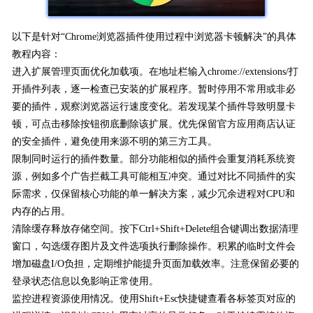
以下是针对“Chrome浏览器插件使用过程中浏览器卡顿解决”的具体
教程内容：
进入扩展管理页面优化加载项。在地址栏输入chrome://extensions/打
开插件列表，逐一检查已安装的扩展程序。暂时停用不常用或非必
要的插件，观察浏览器运行速度变化。若发现某个插件导致明显卡
顿，可点击移除按钮彻底删除该扩展。优先保留官方应用商店认证
的安全插件，避免使用来源不明的第三方工具。
限制同时运行的插件数量。部分功能相似的插件会重复消耗系统资
源，例如多个广告拦截工具可能相互冲突。通过对比不同插件的实
际需求，仅保留核心功能的单一解决方案，减少冗余进程对CPU和
内存的占用。
清除缓存释放存储空间。按下Ctrl+Shift+Delete组合键调出数据清理
窗口，勾选缓存图片及文件选项执行删除操作。积累的临时文件会
增加磁盘I/O负担，定期维护能提升页面加载效率。注意保留必要的
登录状态信息以免影响正常使用。
监控进程资源使用情况。使用Shift+Esc快捷键查看各标签页对应的