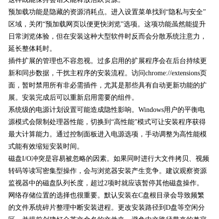
预加载功能是隐藏的资源消耗点。进入设置菜单找到“隐私与安全”
区域，关闭“预加载网页以便更快浏览”选项。这项功能虽然能提升
日常浏览体验，但在安装这种大型软件时反而会分散系统注意力，
延长整体耗时。
插件扩展的管理也不容忽视。过多启用的扩展程序会在后台持续更
新和同步数据，干扰主程序的安装流程。访问chrome://extensions页
面，暂时禁用所有非必需插件，尤其是那些具有自动更新功能的扩
展。安装完成后可以重新启用需要的组件。
系统级的电源计划设置可能造成隐性影响。Windows用户的平衡电
源模式会限制处理器性能，切换到“高性能”模式可让安装程序获得
最大计算能力。通过控制面板进入电源选项，手动调整为高性能模
式能有效缩短安装时间。
磁盘I/O冲突是容易被忽略的因素。如果同时进行大文件拷贝、视频
转码等读写密集型操作，会与浏览器安装产生竞争。建议观察资源
监视器中的磁盘队列长度，超过2项时就应该暂停其他磁盘操作。
网络存储位置的选择也很重要。默认安装在C盘根目录会导致频繁
的文件系统碎片整理中断安装进程。更改安装路径到D盘等空闲分