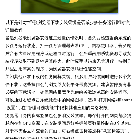
以下是针对“谷歌浏览器下载安装缓慢是否减少多任务运行影响”的
详细教程：
当遇到谷歌浏览器安装速度过慢的情况时，首先要检查当前系统的
多任务运行状态。打开任务管理器查看CPU、内存使用率，若发现
后台有大量应用程序或进程同时运行，会严重占用系统资源导致安
装程序获取不到足够运算能力。此时应手动结束无关进程，特别是
那些占用率高的程序，为浏览器安装腾出性能空间。
关闭其他正在下载的任务同样关键。很多用户习惯同时进行多个文
件下载，这些操作会与浏览器安装争夺带宽资源。建议暂停所有非
必要的下载活动，确保网络带宽优先供给谷歌浏览器的安装程序。
可以通过右键点击系统托盘中的网络图标，选择“打开网络和Interne
t设置”，在“管理可选功能”中限制其他应用的网络权限。
浏览器自身的多标签页也会影响安装效率。每个打开的网页都会消
耗内存和GPU资源，在安装期间最好将标签页数量控制在3个以内。
对于不需要立即查看的页面，可右键点击标签选择“悬置标签页”，
这样既能保持会话又能释放活跃资源。