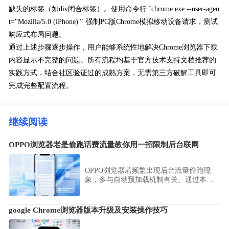
缺失的标签（如div闭合标签）。使用命令行 `chrome.exe --user-agen
t="Mozilla/5.0 (iPhone)"` 强制PC版Chrome模拟移动设备请求，测试
响应式布局问题。
通过上述步骤逐步操作，用户能够系统性地解决Chrome浏览器下载
内容显示不完整的问题。所有流程均基于官方技术支持文档推荐的
实践方式，结合社区验证过的成熟方案，无需第三方破解工具即可
完成完整配置流程。
继续阅读
OPPO浏览器老是偷跑话费流量教你用一招限制后台联网
OPPO浏览器若频繁出现后台流量偷跑现
象，多与自动预加载机制有关。通过本文
详解的流量控制策略，教您如何精准封杀
其后台联网权限，最大限度减少不必要的
移动数据开销。
google Chrome浏览器版本升级及安装操作技巧