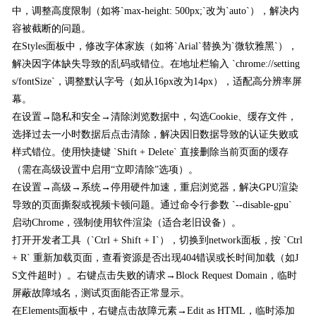
中，调整高度限制（如将`max-height: 500px;`改为`auto`），解决内
容被截断的问题。
在Styles面板中，修改字体家族（如将`Arial`替换为`微软雅黑`），
解决因字体缺失导致的乱码或错位。在地址栏输入 `chrome://setting
s/fontSize`，调整默认字号（如从16px改为14px），适配高分辨率屏
幕。
在设置→隐私和安全→清除浏览数据中，勾选Cookie、缓存文件，
选择过去一小时数据后点击清除，解决因旧数据导致的认证失败或
样式错位。使用快捷键 `Shift + Delete` 直接删除当前页面的缓存
（需在高级设置中启用“立即清除”选项）。
在设置→高级→系统→停用硬件加速，重启浏览器，解决GPU渲染
导致的页面撕裂或视频卡顿问题。通过命令行参数 `--disable-gpu`
启动Chrome，强制使用软件渲染（适合老旧设备）。
打开开发者工具（`Ctrl + Shift + I`），切换到network面板，按 `Ctrl
+ R` 重新加载页面，查看资源是否出现404错误或长时间加载（如J
S文件超时）。右键点击失败的请求→Block Request Domain，临时
屏蔽故障域名，测试页面能否正常显示。
在Elements面板中，右键点击故障元素→Edit as HTML，临时添加