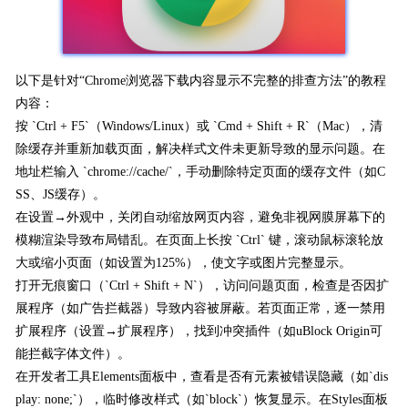
以下是针对“Chrome浏览器下载内容显示不完整的排查方法”的教程
内容：
按 `Ctrl + F5`（Windows/Linux）或 `Cmd + Shift + R`（Mac），清
除缓存并重新加载页面，解决样式文件未更新导致的显示问题。在
地址栏输入 `chrome://cache/`，手动删除特定页面的缓存文件（如C
SS、JS缓存）。
在设置→外观中，关闭自动缩放网页内容，避免非视网膜屏幕下的
模糊渲染导致布局错乱。在页面上长按 `Ctrl` 键，滚动鼠标滚轮放
大或缩小页面（如设置为125%），使文字或图片完整显示。
打开无痕窗口（`Ctrl + Shift + N`），访问问题页面，检查是否因扩
展程序（如广告拦截器）导致内容被屏蔽。若页面正常，逐一禁用
扩展程序（设置→扩展程序），找到冲突插件（如uBlock Origin可
能拦截字体文件）。
在开发者工具Elements面板中，查看是否有元素被错误隐藏（如`dis
play: none;`），临时修改样式（如`block`）恢复显示。在Styles面板