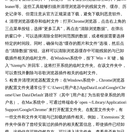
leaner等。这些工具能够扫描并清理浏览器中的残留文件、缓存、历
史记录等。但需注意从官方正规渠道下载，避免下载到恶意软件。
4. 清理浏览器缓存和临时文件：打开Chrome浏览器，点击右上角的
三点菜单按钮，选择“更多工具”，再点击“清除浏览数据”。在弹出
的窗口中，可以选择清除全部时间范围的数据，或者根据需要选择
特定的时间段。同时，确保勾选“缓存的图片和文件”选项，然后点
击“清除数据”按钮。这样可以清除浏览器缓存中可能残留的与已卸
载插件相关的临时文件。在Windows系统中，按下`Win + R`键，输
入`%temp%`并回车，这将打开系统的临时文件夹。在该文件夹中，
可以查找并删除与谷歌浏览器插件相关的临时文件。
5. 检查并清理浏览器配置文件：在Windows系统中，Chrome浏览器
的配置文件夹通常位于`C:\Users\[用户名]\AppData\Local\Google\Chr
ome\User Data\Default`路径下（其中`[用户名]`为当前登录系统的用
户名）。在Mac系统中，可通过终端命令`open ~/Library/Application\
Support/Google/Chrome/`来打开配置文件夹。在配置文件夹中，有
一些文件和文件夹可能与已卸载的插件相关。例如，`Extensions`文
件夹中保存了曾经安装过的插件的相关配置信息，即使插件已经卸
载，这些信息可能仍然存在。可以进入该文件夹，查看是否有与已