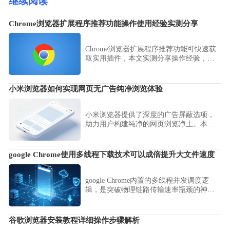
继续阅读
Chrome浏览器扩展程序推荐功能操作使用经验实测分享
Chrome浏览器扩展程序推荐功能可快速获
取实用插件，本文实测分享操作经验，帮
助用户高效管理和使用扩展功能。
小米浏览器如何实现网页无广告纯净浏览体验
小米浏览器提供了深度的广告屏蔽选项，
助力用户构建纯净的网页浏览净土。本文
详细整理了如何开启强力拦截模式与过滤
恶意干扰，助您彻底屏蔽各类弹窗与营销
骚扰，享受宁静的阅读体验。
google Chrome使用多线程下载技术可以成倍提升大文件速度
google Chrome内置的多线程并发调度逻
辑，是突破物理链路传输速率瓶颈的神
技。本文详解激活并发调度协议的方法，
显著压缩大数据物料获取时长，大幅提升
数字化作业协同效率。
谷歌浏览器安装教程详细操作步骤解析