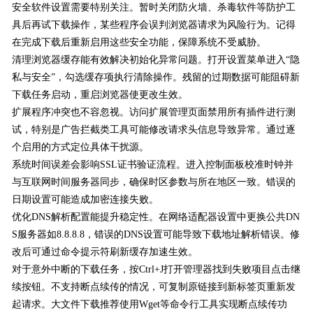
安全软件设置需要特别关注。暂时关闭防火墙、杀毒软件等防护工
具后再试下载操作，某些程序会误判浏览器请求为风险行为。记得
在完成下载后重新启用这些安全功能，保障系统不受威胁。
清理浏览器缓存能有效解决初始化异常问题。打开设置菜单进入“隐
私与安全”，勾选缓存项执行清除操作。残留的过期数据可能阻碍新
下载任务启动，重启浏览器使更改生效。
扩展程序冲突也不容忽视。访问扩展管理页面禁用所有插件进行测
试，特别是广告拦截类工具可能修改请求头信息导致异常。通过逐
个启用的方式定位具体干扰源。
系统时间误差会影响SSL证书验证流程。进入控制面板校准时钟并
与互联网时间服务器同步，确保时区参数与所在地区一致。错误的
日期设置可能造成加密连接失败。
优化DNS解析配置能提升稳定性。在网络适配器设置中更换公共DN
S服务器如8.8.8.8，错误的DNS设置可能导致下载地址解析错误。修
改后可通过命令提示符刷新缓存加速生效。
对于意外中断的下载任务，按Ctrl+J打开管理器找到失败项目点击继
续按钮。不支持断点续传的情况，可复制原链接到新标签页重新发
起请求。大文件下载推荐使用Wget等命令行工具实现断点续传功