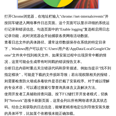
打开Chrome浏览器，在地址栏输入“chrome://net-internals/events”并
按回车键进入网络事件日志页面。这个页面可以显示详细的系统运
行记录和错误信息。勾选页面中的“Enable logging”复选框启用日志
记录功能，此时浏览器会开始捕获各类网络活动数据。
查看日志文件的具体路径。通常这些数据保存在系统的特定目录
下，Windows用户可以在“C:\Users\用户名\AppData\Local\Google\Chr
ome”文件夹中找到相关文件。如果安装过程中出现异常中断的情
况，这里可能会生成带有时间戳的错误报告文本。
分析日志内容时重点关注错误代码和异常描述。例如当提示“找不到
指定模块”，可能是下载的文件损坏导致；若出现权限相关的报错，
则需要检查防火墙或杀毒软件是否拦截了安装程序。对于难以理解
的专业术语，可以通过搜索引擎查询具体含义及解决方法。
使用开发者工具辅助排查问题。按下F12键打开开发者模式，切换
到“Network”选项卡刷新页面，这里会列出所有网络请求及其状态
码。结合之前获取的日志信息，能够更精准地定位到导致安装失败
的具体环节，比如某个依赖项未能正确加载。