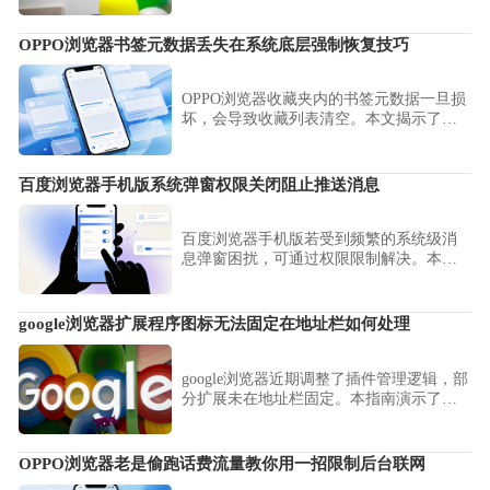
OPPO浏览器书签元数据丢失在系统底层强制恢复技巧
OPPO浏览器收藏夹内的书签元数据一旦损
坏，会导致收藏列表清空。本文揭示了书
签数据的存储机理，并提供了一套通过系
统底层提取残留缓存文件进行元数据强制
修复的操作指南，助您成功找回并重构宝
百度浏览器手机版系统弹窗权限关闭阻止推送消息
贵的浏览器收藏记录。
百度浏览器手机版若受到频繁的系统级消
息弹窗困扰，可通过权限限制解决。本文
详细流程为您拆解关闭推送通知的设置路
径，助您从源头净化移动端浏览界面，确
保百度浏览器始终运行在无骚扰、极简且
google浏览器扩展程序图标无法固定在地址栏如何处理
专注于内容的清净空间。
google浏览器近期调整了插件管理逻辑，部
分扩展未在地址栏固定。本指南演示了如
何使用“拼图”图标快速管理并固定常用扩
展，助您在google浏览器中随心调整工具栏
布局，提升插件调取效率。
OPPO浏览器老是偷跑话费流量教你用一招限制后台联网