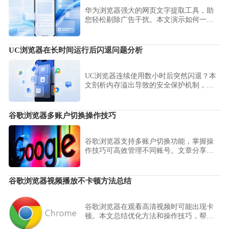
华为浏览器强大的网页文字提取工具，助
您轻松剔除广告干扰。本文演示如何一键
获取纯净正文内容，极大简化您的资料复
制与整理路径，是高频信息采编场景下的
办公利器。
UC浏览器在长时间运行后闪退问题分析
UC浏览器连续使用数小时后突然闪退？本
文剖析内存溢出导致的安全保护机制，建
议通过合理规划运行周期、及时清理内存
与定期完全退出应用，提升长时间运行的
稳定性。
谷歌浏览器多账户切换操作技巧
谷歌浏览器支持多账户切换功能，掌握操
作技巧可高效管理不同账号。文章分享设
置方法和操作流程，帮助用户提升使用效
率。
谷歌浏览器视频播放不卡顿方法总结
谷歌浏览器在观看高清视频时可能出现卡
顿。本文总结优化方法和操作技巧，帮助
用户实现流畅播放，提升视频观看体验。