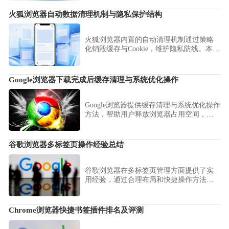
全同步机制及便捷度，通过综合比对，帮
助用户根据个人需求选择数据同步更稳
火狐浏览器自动数据清理机制与隐私保护结构
定、存储空间更充裕的上网管理工具。
火狐浏览器内置的自动清理机制通过策略
化销毁缓存与Cookie，维护隐私防线。本分
析揭秘其隐私保护架构，并指导您深度配
置数据保留策略，确保上网记录绝不外
泄。
Google浏览器下载完成后缓存清理与系统优化操作
Google浏览器提供缓存清理与系统优化操作
方法，帮助用户释放浏览器占用空间，加
快网页加载速度，提高整体运行效率。
谷歌浏览器多标签页操作经验总结
谷歌浏览器在多标签页管理方面提供了实
用经验，通过合理布局和快捷操作方法，
可以提升浏览效率，轻松切换和管理大量
网页，提高使用流畅度。
Chrome浏览器快捷书签插件排名及评测