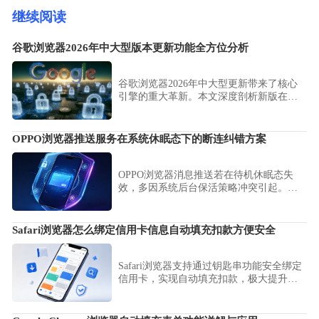
继续阅读
谷歌浏览器2026年中大型版本更新功能全方位分析
谷歌浏览器2026年中大型更新带来了核心
引擎的重大革新。本文深度剖析新版在图
形渲染优化、安全防护升级及智能化特性
集成方面的技术演进，助您把握最新办公
生产力工具的技术趋势。
OPPO浏览器推送服务在系统休眠态下的断连纠错方案
OPPO浏览器消息推送若在待机休眠态失
效，多因系统后台保活策略冲突引起。本
文提供了一套详细的即时通知纠错方案，
指导用户调整电池优化设置，确保资讯、
消息在长时间休眠后依然能稳定送达。
Safari浏览器怎么绑定信用卡信息自动填充扣款方便安全
Safari浏览器支持通过钥匙串功能安全绑定
信用卡，实现自动填充扣款，极大提升购
物效率。本文详细解读其加密存储机制与
使用风险，教您在确保资金安全的前提
下，尽享一键支付便捷。