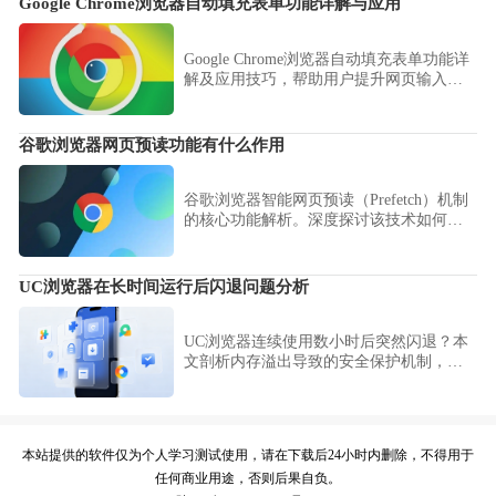
Google Chrome浏览器自动填充表单功能详解与应用
Google Chrome浏览器自动填充表单功能详
解及应用技巧，帮助用户提升网页输入效
率，减少重复操作。
谷歌浏览器网页预读功能有什么作用
谷歌浏览器智能网页预读（Prefetch）机制
的核心功能解析。深度探讨该技术如何通
过前瞻性解析链接资产，缩短用户从点击
到内容呈现的响应耗时，从而显著优化高
频业务场景下的页面瞬时感知速度。
UC浏览器在长时间运行后闪退问题分析
UC浏览器连续使用数小时后突然闪退？本
文剖析内存溢出导致的安全保护机制，建
议通过合理规划运行周期、及时清理内存
与定期完全退出应用，提升长时间运行的
稳定性。
本站提供的软件仅为个人学习测试使用，请在下载后24小时内删除，不得用于
任何商业用途，否则后果自负。