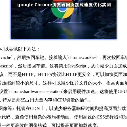
度，可以尝试以下方法：
learcache`，然后按回车键。接着输入`chrome:cookies`，再
ablejavascript`，然后按回车键。这将禁用JavaScript，从而减少页面
S协议，而不是HTTP。HTTPS协议比HTTP更安全，可以加快页面
）将图片压缩到较小的尺寸。这样可以减少图片文件的大小，提高页面
`chrome:hardwareacceleration`来启用硬件加速。
件，特别是那些占用大量内存和CPU资源的插件。
cript、图像等）托管在CDN上，以减少服务器响应时间和提高页面加
avaScript代码，避免使用复杂的布局和动画。使用高效的CSS选择器和Ja
，这是一种更高效的图像格式，可以提高页面加载速度。