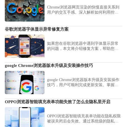
Chrome浏览器网页渲染的快慢直接关系到
用户的交互手感。深入解析如何利用控制
台监控资源请求耗时，通过优化渲染管
线、精简后台驻留项以及配置预读取机
制，显著消除复杂页面的滚动延迟与白屏
谷歌浏览器字体显示异常修复方案
现象，为您总结一套行之有效的加速方
案，确保在各种硬件下依然响应灵敏。
如果您在谷歌浏览器中遇到字体显示异常
的问题，本文将介绍修复方案，帮助您恢
复正常的字体显示，提升浏览体验。
google Chrome浏览器版本升级及安装操作技巧
google Chrome浏览器版本升级及安装操作
技巧，用户可顺利完成更新安装。掌握经
验可优化操作流程，提高浏览器性能和稳
定性。
OPPO浏览器智能填充表单功能失效了怎么去隐私里开启
OPPO浏览器智能填充表单功能在隐私权限
被误关闭后会失效。通过系统级的隐私管
理页面，重新勾选并开启相关授权，即可