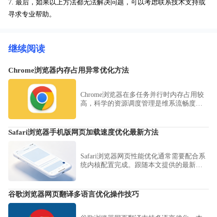
7. 最后，如果以上方法都无法解决问题，可以考虑联系技术支持或
寻求专业帮助。
继续阅读
Chrome浏览器内存占用异常优化方法
Chrome浏览器在多任务并行时内存占用较
高，科学的资源调度管理是维系流畅度的
关键。本文梳理了标签页挂起、扩展进程
隔离的优化路径，保障系统资源在高负载
下依旧运行稳健。
Safari浏览器手机版网页加载速度优化最新方法
Safari浏览器网页性能优化通常需要配合系
统内核配置完成。跟随本文提供的最新加
载优化建议，深度清理冗余数据并调整渲
染参数，确保网页加载始终处于极速状
态。
谷歌浏览器网页翻译多语言优化操作技巧