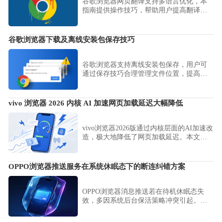
谷歌浏览器网页翻译支持多语言优化，本
指南提供操作技巧，帮助用户提高翻译准
确率，实现高效阅读和便捷操作。
谷歌浏览器下载及离线安装包保存技巧
谷歌浏览器支持离线安装包保存，用户可
通过保存技巧合理管理文件位置，提高安
装效率和安全性，确保随时可进行安装或
恢复。
vivo 浏览器 2026 内核 AI 加速网页加载延迟大幅降低
vivo浏览器2026版通过内核层面的AI加速改
造，极大地降低了网页加载延迟。本文为
您剖析该技术路径下的性能优化细节，展
示其如何通过智能预测与资源预加载策
略，实现秒开网页的卓越浏览响应效果，
OPPO浏览器推送服务在系统休眠态下的断连纠错方案
显著改善用户的使用感。
OPPO浏览器消息推送若在待机休眠态失
效，多因系统后台保活策略冲突引起。本
文提供了一套详细的即时通知纠错方案，
指导用户调整电池优化设置，确保资讯、