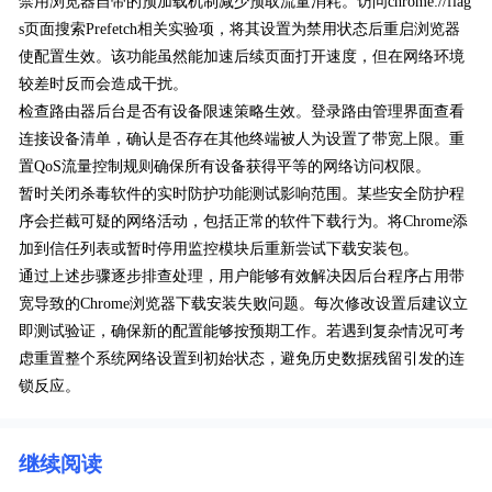
禁用浏览器自带的预加载机制减少预取流量消耗。访问chrome://flag
s页面搜索Prefetch相关实验项，将其设置为禁用状态后重启浏览器
使配置生效。该功能虽然能加速后续页面打开速度，但在网络环境
较差时反而会造成干扰。
检查路由器后台是否有设备限速策略生效。登录路由管理界面查看
连接设备清单，确认是否存在其他终端被人为设置了带宽上限。重
置QoS流量控制规则确保所有设备获得平等的网络访问权限。
暂时关闭杀毒软件的实时防护功能测试影响范围。某些安全防护程
序会拦截可疑的网络活动，包括正常的软件下载行为。将Chrome添
加到信任列表或暂时停用监控模块后重新尝试下载安装包。
通过上述步骤逐步排查处理，用户能够有效解决因后台程序占用带
宽导致的Chrome浏览器下载安装失败问题。每次修改设置后建议立
即测试验证，确保新的配置能够按预期工作。若遇到复杂情况可考
虑重置整个系统网络设置到初始状态，避免历史数据残留引发的连
锁反应。
继续阅读