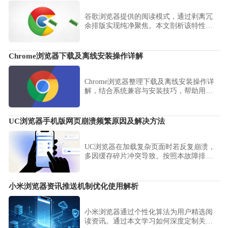
谷歌浏览器提供的阅读模式，通过剥离冗
余排版实现纯净聚焦。本文剖析该特性的
适用人群，评估其在学术长文阅读、沉浸
式信息抓取场景下的实际使用价值。
Chrome浏览器下载及离线安装操作详解
Chrome浏览器整理下载及离线安装操作详
解，结合系统兼容与安装技巧，帮助用户
实现多环境顺利安装，提高浏览器使用效
率。
UC浏览器手机版网页崩溃频繁原因及解决方法
UC浏览器在加载复杂页面时若反复崩溃，
多因缓存碎片冲突导致。按照本故障排除
步骤，执行缓存深度清理与内核重置，有
效提升软件运行稳定性，告别恼人的闪退
困扰。
小米浏览器资讯推送机制优化使用解析
小米浏览器通过个性化算法为用户精选阅
读资讯。通过本文学习如何深度定制关注