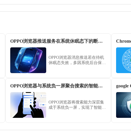
OPPO浏览器推送服务在系统休眠态下的断连纠错方案
Chr
OPPO浏览器消息推送若在待机
休眠态失效，多因系统后台保活
策略冲突引起。本文提供了一套
详细的即时通知纠错方案，指导
用户调整电池优化设置，确保资
讯、消息在长时间休眠后依然能
OPPO浏览器与系统负一屏聚合搜索的智能联动实践
稳定送达。
OPPO浏览器将搜索能力深层集
成于系统负一屏，实现了智能联
动体验。本文演示了聚合搜索的
接口调用实践，教您如何通过系
统级联动快速发起搜索请求，实
现从负一屏到浏览器的秒级交互