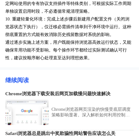
定网站使用的专有协议支持插件等特殊类别，可根据实际工作周期
单独设置启用时段，不必遵循常规清理策略。
10. 重建轻量化环境：完成上述步骤后新建用户配置文件（关闭浏
览器状态下执行），仅迁移必需插件清单到干净环境中运行。这种
彻底重置的方式能有效消除历史残留数据对系统的影响。
通过逐步实施上述方案，用户既能保持浏览器高效运行状态，又能
确保常用功能不受影响。每个操作环节都经过实际测试确认可行
性，建议按顺序耐心处理直至达到理想效果。
继续阅读
Chrome浏览器下载安装后网页加载慢问题快速解决
Chrome浏览器网页渲染的快慢受底层调度
策略影响显著。深入解析如何利用控制台
监控资源请求耗时，通过优化渲染管线、
精简后台进程以及配置预读取机制，显著
消除复杂页面的滚动延迟与白屏现象，为
Safari浏览器总是跳出中奖欺骗性网站警告应该怎么关
您总结一套行之有效的加速实战方案，实