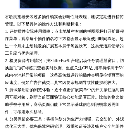
谷歌浏览器安装过多插件确实会影响性能表现，建议定期进行精简
管理。以下是具体的操作方法和判断标准：
1. 评估插件实际使用频率：点击地址栏右侧的拼图图标打开扩展程
序菜单，观察每个插件的名称下方都会显示最近使用时间戳记。超
过一个月未主动触发的扩展基本属于闲置状态，这类无活跃记录的
工具应当优先清理。
2. 检测资源占用情况：按Shift+Esc组合键启动任务管理器窗口，切
换至“扩展”标签页查看实时数据。重点关注CPU占用率持续高于5%
或内存消耗异常的项目，这些高负载运行的插件会明显拖慢页面响
应速度。例如广告拦截类工具常因复杂规则导致性能损耗较大。
3. 测试禁用后的浏览体验：逐个点击扩展菜单中的开关按钮临时禁
用可疑对象，刷新当前页面验证核心功能是否正常。比如购物比价
助手被停用后，商品页面仍能正常显示基础信息则说明非必需组
件，可考虑永久移除。
4. 分类保留必要工具：将插件划分为生产力增强、安全防护、外观
优化三大类。优先保障密码管理、双重验证等涉及账户安全的组件