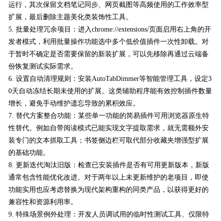
运行，其次保留文档笔记同步、网页截图等高频使用的工作效率型
扩展，最后删除主题美化类装饰性工具。
5. 批量处理冗余项目：进入chrome://extensions/页面启用右上角的开
发者模式，利用批量操作功能选中多个低价值插件一次性卸载。对
于暂时不确定是否需要保留的新装扩展，可以先移除再通过云端备
份恢复测试实际需求。
6. 设置自动清理规则：安装AutoTabDimmer等智能管理工具，设定3
0天自动冻结长期未使用的扩展。这类辅助程序能有效控制插件数量
增长，避免手动维护遗忘导致的累积效应。
7. 替代方案整合功能：某些单一功能的简易插件可用浏览器原生特
性替代。例如自带阅读模式已能实现文字提取需求，就无需额外安
装专门的文本抓取工具；书签侧边栏可取代部分收藏夹增强型扩展
的基础功能。
8. 更新迭代淘汰旧版：检查已安装插件是否有可用更新版本，新版
通常包含性能优化改进。对于两年以上未更新维护的老项目，即使
功能实用也应考虑替换为现代架构重构的同类产品，以获得更好的
兼容性和资源利用率。
9. 特殊场景例外处理：开发人员调试用的临时性测试工具、仅限特