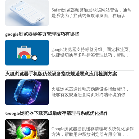
现极速开启体验。
Safari浏览器频繁触发欺骗网站警告，通常
是系统为了拦截钓鱼欺诈页面。在确认网
页安全的前提下，本文指导您如何优化隐
私与内容拦截设置，优雅地过滤骚扰警
告。
google浏览器标签页管理技巧有哪些
google浏览器支持标签分组、固定标签页、
快捷键切换等多种标签管理技巧，帮助用
户有效整理大量标签，提高使用效率。
火狐浏览器手机版伪装设备指纹规避恶意应用检测方案
火狐浏览器通过动态伪装设备指纹标识，
能够有效规避恶意网页对终端环境的强制
检测。本文详细演示了修改浏览器UA标识
的操作路径，助您在保障隐私的前提下，
自由访问各类受限站点，获取纯净的浏览
Google浏览器下载完成后缓存清理与系统优化操作
体验。
Google浏览器提供缓存清理与系统优化操作
方法，帮助用户释放浏览器占用空间，加