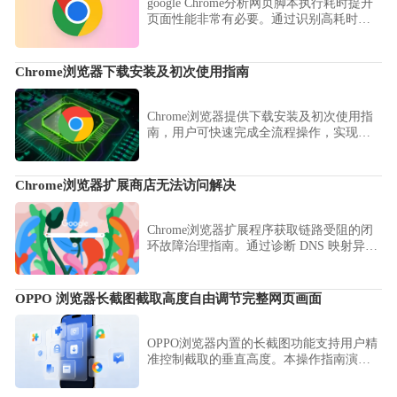
google Chrome分析网页脚本执行耗时提升
页面性能非常有必要。通过识别高耗时代
码逻辑并进行异步拆解，是从底层彻底根
除网页卡顿、提升运行速度的核心路径。
Chrome浏览器下载安装及初次使用指南
Chrome浏览器提供下载安装及初次使用指
南，用户可快速完成全流程操作，实现浏
览器安全、高效启动。
Chrome浏览器扩展商店无法访问解决
Chrome浏览器扩展程序获取链路受阻的闭
环故障治理指南。通过诊断 DNS 映射异
常、代理网络链路干扰及本地环境安全策
略阻塞，快速恢复扩展商店的正常连接与
组件自主挂载能力。
OPPO 浏览器长截图截取高度自由调节完整网页画面
OPPO浏览器内置的长截图功能支持用户精
准控制截取的垂直高度。本操作指南演示
如何通过滑动选择完整网页画面，免去后
期拼接的烦恼，助您快速、高质量地采集