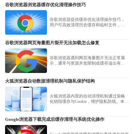
谷歌浏览器浏览器缓存优化清理操作技巧
谷歌浏览器提供缓存优化清理操作技巧，
用户可高效清理历史缓存和临时文件，提
升浏览器性能，实现网页加载流畅和操作
便捷性提升。
谷歌浏览器网页海量图片裂开无法加载怎么修复
谷歌浏览器遇到网页海量图片无法正常展
示，通常与资源并发限制或缓存溢出有
关。本文针对图片无法加载问题，指导用
户从清理站点数据、关闭扩展程序到调整
硬件渲染策略，全面排查并修复网页资源
火狐浏览器自动数据清理机制与隐私保护结构
加载异常。
火狐浏览器内置的自动清理机制通过策略
化销毁缓存与Cookie，维护隐私防线。本分
析揭秘其隐私保护架构，并指导您深度配
置数据保留策略，确保上网记录绝不外
泄。
Google浏览器下载完成后缓存清理与系统优化操作