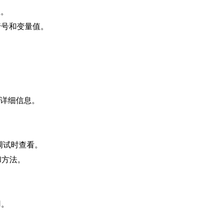
数。
行号和变量值。
。
。
用栈的详细信息。
便在调试时查看。
性和方法。
用。