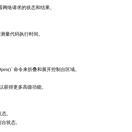
r()` 命令来查看网络请求的状态和结果。
d()` 命令来测量代码执行时间。
ole.groupOpen()` 命令来折叠和展开控制台区域。
 插件，以获得更多高级功能。
台状态。
的控制台状态。