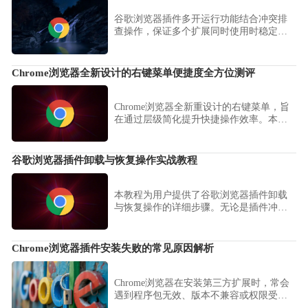
谷歌浏览器插件多开运行功能结合冲突排
查操作，保证多个扩展同时使用时稳定运
行，提升浏览器使用体验和操作效率。
Chrome浏览器全新设计的右键菜单便捷度全方位测评
Chrome浏览器全新重设计的右键菜单，旨
在通过层级简化提升快捷操作效率。本文
测评其在常用任务触发、功能分类归档及
操作便捷性上的表现，评估其对加速办公
交互流程的作用。
谷歌浏览器插件卸载与恢复操作实战教程
本教程为用户提供了谷歌浏览器插件卸载
与恢复操作的详细步骤。无论是插件冲突
还是功能问题，用户都能通过本教程快速
解决，恢复浏览器正常使用，提升插件管
理能力。
Chrome浏览器插件安装失败的常见原因解析
Chrome浏览器在安装第三方扩展时，常会
遇到程序包无效、版本不兼容或权限受限
等棘手问题。详细剖析底层CRX解压逻辑