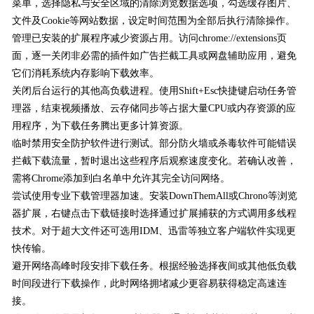
菜单，选择隐私与安全区域的清除浏览数据选项，勾选缓存图片、
文件及Cookie等网站数据，设定时间范围为全部后执行清除操作。
管理已安装的扩展程序减少资源占用。访问chrome://extensions页
面，逐一关闭非必需的插件如广告拦截工具或网盘辅助应用，避免
它们消耗系统内存影响下载效率。
关闭后台运行的其他高负载进程。使用Shift+Esc快捷键启动任务管
理器，结束视频播放、云存储同步等占据大量CPU或内存资源的应
用程序，为下载任务腾出更多计算资源。
临时禁用安全防护软件进行测试。部分防火墙或杀毒软件可能错误
拦截下载流量，暂时退出这些程序后观察速度变化。若确认改善，
需将Chrome添加到白名单中允许其完全访问网络。
尝试使用专业下载管理器加速。安装DownThemAll或Chrono等浏览
器扩展，右键点击下载链接时选择通过扩展捕获的方式调用多线程
技术。对于超大文件还可选用IDM、迅雷等独立客户端软件实现更
快传输。
避开网络高峰时段安排下载任务。根据经验选择夜间或其他低负载
时间段进行下载操作，此时网络拥堵减少更容易获得稳定高速连
接。