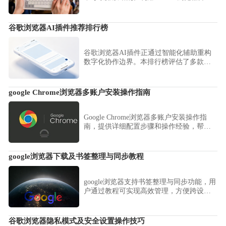
者工具定位table节点并以HTML方式导出，
即可完美迁移数据至Excel中。
谷歌浏览器AI插件推荐排行榜
谷歌浏览器AI插件正通过智能化辅助重构
数字化协作边界。本排行榜评估了多款具
备语义分析、逻辑归纳及内容润色能力的
顶尖插件，助您在智能化办公领域抢占效
能先机。
google Chrome浏览器多账户安装操作指南
Google Chrome浏览器多账户安装操作指
南，提供详细配置步骤和操作经验，帮助
用户合理管理多账户环境，提升浏览器使
用效率。
google浏览器下载及书签整理与同步教程
google浏览器支持书签整理与同步功能，用
户通过教程可实现高效管理，方便跨设备
保持一致收藏体验。
谷歌浏览器隐私模式及安全设置操作技巧