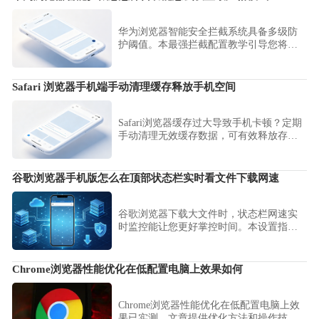
华为浏览器智能安全拦截系统具备多级防
护阈值。本最强拦截配置教学引导您将防
御等级拨至最高，实现对各类隐藏式、恶
意弹窗的彻底封死，构建顶级移动防护屏
障。
Safari 浏览器手机端手动清理缓存释放手机空间
Safari浏览器缓存过大导致手机卡顿？定期
手动清理无效缓存数据，可有效释放存储
空间，提升Safari浏览器的响应与加载速
度。
谷歌浏览器手机版怎么在顶部状态栏实时看文件下载网速
谷歌浏览器下载大文件时，状态栏网速实
时监控能让您更好掌控时间。本设置指南
指导您通过开启系统通知与状态监控权
限，实时直观地查看当前文件的下载速
率。
Chrome浏览器性能优化在低配置电脑上效果如何
Chrome浏览器性能优化在低配置电脑上效
果已实测。文章提供优化方法和操作技