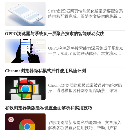
Safari浏览器网页性能优化通常需要配合系
统内核配置完成。跟随本文提供的最新加
载优化建议，深度清理冗余数据并调整渲
染参数，确保网页加载始终处于极速状
态。
OPPO浏览器与系统负一屏聚合搜索的智能联动实践
OPPO浏览器将搜索能力深层集成于系统负
一屏，实现了智能联动体验。本文演示了
聚合搜索的接口调用实践，教您如何通过
系统级联动快速发起搜索请求，实现从负
一屏到浏览器的秒级交互响应。
Chrome浏览器隐私模式插件使用风险评测
Chrome浏览器隐私模式常被误读为绝对隐
身。通过模拟各种网络追踪场景，详细评
估其对特定插件开启无痕权限后的泄露风
险，帮助您正确认识无痕窗口的防护逻
辑，在保障日常隐私安全的同时，避免产
谷歌浏览器新版隐私设置全面解析和实用技巧
生过度依赖插件防护的误区，构建真实的
私密浏览空间。
谷歌浏览器新版隐私功能加强，文章深入
解析各项设置及使用技巧，帮助用户有效