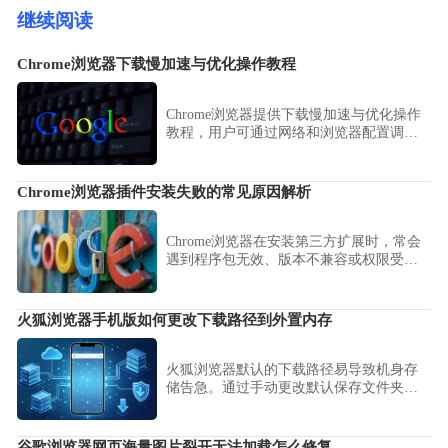
继续阅读
Chrome浏览器下载慢加速与优化操作教程
Chrome浏览器提供下载慢加速与优化操作
教程，用户可通过网络和浏览器配置调
整，显著提高下载速度和使用效率，保障
顺畅体验。
Chrome浏览器插件安装失败的常见原因解析
Chrome浏览器在安装第三方扩展时，常会
遇到程序包无效、版本不兼容或权限受限
等棘手问题。详细剖析底层CRX解压逻辑
与开发者模式权限设置，提供针对性的修
复方案，帮助用户扫平扩展安装路径上的
火狐浏览器手机版如何更改下载路径到外置内存
各种障碍，确保每一款生产力工具都能完
美稳定运行。
火狐浏览器默认的下载路径易导致机身存
储告急。通过手动更改默认保存文件夹至
外置内存卡，能够有效释放宝贵的运行空
间，让手机存储管理变得更加从容、高
效。
谷歌浏览器网页海量图片裂开无法加载怎么修复