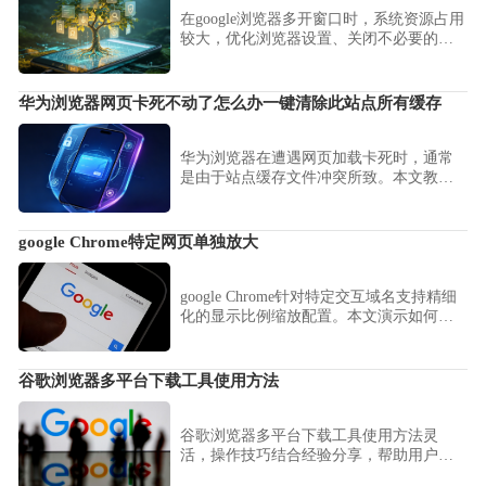
在google浏览器多开窗口时，系统资源占用
较大，优化浏览器设置、关闭不必要的扩
展程序或减少打开的标签页有助于提升性
能。
华为浏览器网页卡死不动了怎么办一键清除此站点所有缓存
华为浏览器在遭遇网页加载卡死时，通常
是由于站点缓存文件冲突所致。本文教您
如何通过单站清理功能快速释放占用，重
置加载进程，轻松解决网页卡顿无法刷新
的棘手问题。
google Chrome特定网页单独放大
google Chrome针对特定交互域名支持精细
化的显示比例缩放配置。本文演示如何调
用交互视窗渲染钩子，实现对不同信息视
区的视觉呈现定制，保障内容获取的极致
舒适度。
谷歌浏览器多平台下载工具使用方法
谷歌浏览器多平台下载工具使用方法灵
活，操作技巧结合经验分享，帮助用户高
效获取浏览器并完成多平台安装。