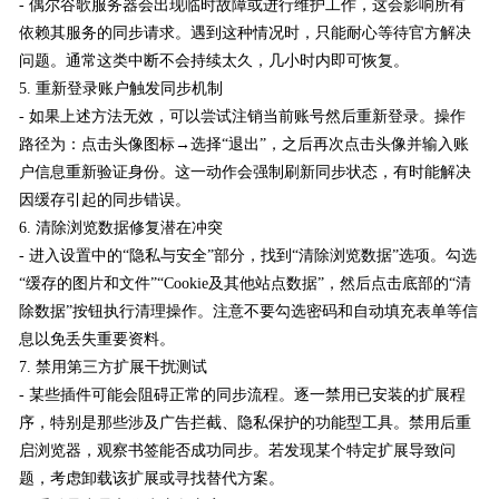
- 偶尔谷歌服务器会出现临时故障或进行维护工作，这会影响所有
依赖其服务的同步请求。遇到这种情况时，只能耐心等待官方解决
问题。通常这类中断不会持续太久，几小时内即可恢复。
5. 重新登录账户触发同步机制
- 如果上述方法无效，可以尝试注销当前账号然后重新登录。操作
路径为：点击头像图标→选择“退出”，之后再次点击头像并输入账
户信息重新验证身份。这一动作会强制刷新同步状态，有时能解决
因缓存引起的同步错误。
6. 清除浏览数据修复潜在冲突
- 进入设置中的“隐私与安全”部分，找到“清除浏览数据”选项。勾选
“缓存的图片和文件”“Cookie及其他站点数据”，然后点击底部的“清
除数据”按钮执行清理操作。注意不要勾选密码和自动填充表单等信
息以免丢失重要资料。
7. 禁用第三方扩展干扰测试
- 某些插件可能会阻碍正常的同步流程。逐一禁用已安装的扩展程
序，特别是那些涉及广告拦截、隐私保护的功能型工具。禁用后重
启浏览器，观察书签能否成功同步。若发现某个特定扩展导致问
题，考虑卸载该扩展或寻找替代方案。