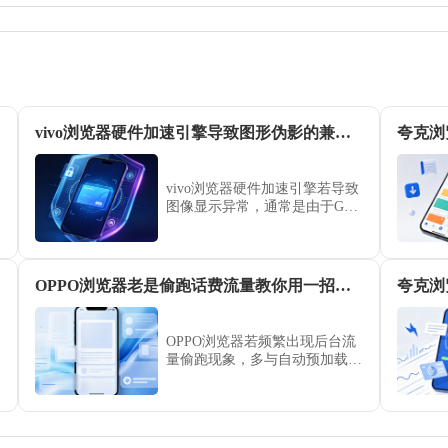
教程
vivo浏览器硬件加速引擎导致图形伪影的兼容性修复
夸克浏
vivo浏览器硬件加速引擎若导致
图像显示异常，通常是由于GPU
兼容性引发的渲染伪影。本文提
供了针对性的图形引擎调试与参
数修复方案，助您平衡渲染效能
与显示质量，彻底解决网页画面
OPPO浏览器老是偷跑话费流量教你用一招限制后台联网
显示瑕疵。
OPPO浏览器若频繁出现后台流
量偷跑现象，多与自动预加载机
制有关。通过本文详解的流量控
制策略，教您如何精准封杀其后
台联网权限，最大限度减少不必
要的移动数据开销。