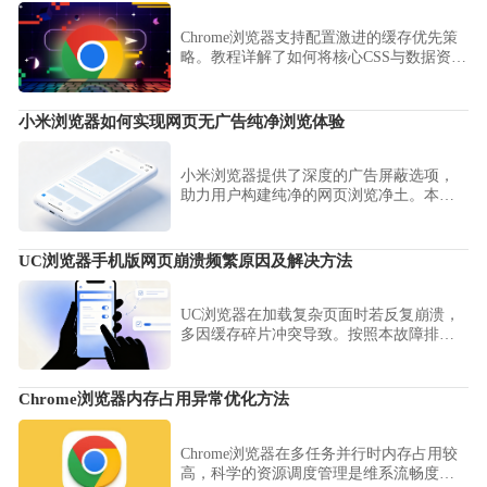
Chrome浏览器支持配置激进的缓存优先策
略。教程详解了如何将核心CSS与数据资源
优先置入本地缓存池，确保用户在弱网环
境下也能实现亚秒级的首屏内容呈现体
验。
小米浏览器如何实现网页无广告纯净浏览体验
小米浏览器提供了深度的广告屏蔽选项，
助力用户构建纯净的网页浏览净土。本文
详细整理了如何开启强力拦截模式与过滤
恶意干扰，助您彻底屏蔽各类弹窗与营销
骚扰，享受宁静的阅读体验。
UC浏览器手机版网页崩溃频繁原因及解决方法
UC浏览器在加载复杂页面时若反复崩溃，
多因缓存碎片冲突导致。按照本故障排除
步骤，执行缓存深度清理与内核重置，有
效提升软件运行稳定性，告别恼人的闪退
困扰。
Chrome浏览器内存占用异常优化方法
Chrome浏览器在多任务并行时内存占用较
高，科学的资源调度管理是维系流畅度的