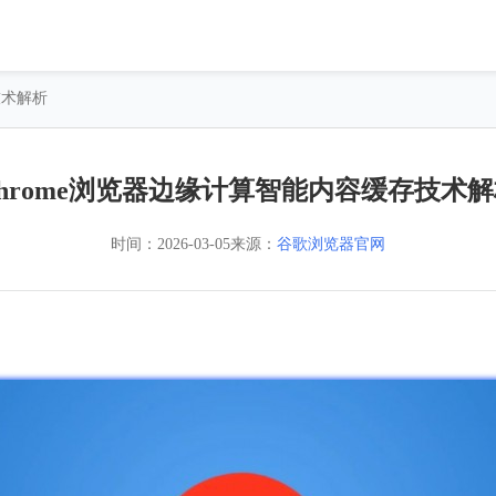
技术解析
hrome浏览器边缘计算智能内容缓存技术
时间：
2026-03-05
来源：
谷歌浏览器官网