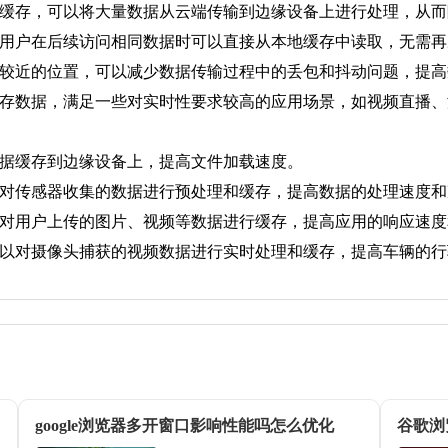
理和缓存，可以将大量数据从云端传输到边缘设备上进行处理，从
上，用户在后续访问相同数据时可以直接从本地缓存中读取，无需
用户较近的位置，可以减少数据传输过程中的丢包和抖动问题，提
和缓存数据，满足一些对实时性要求较高的应用场景，如视频直播
等数据缓存到边缘设备上，提高文件加载速度。
可以对传感器收集的数据进行预处理和缓存，提高数据的处理速度
可以对用户上传的图片、视频等数据进行缓存，提高应用的响应速
备可以对摄像头捕获的视频数据进行实时处理和缓存，提高车辆的
google浏览器多开窗口影响性能吗怎么优化
谷歌浏