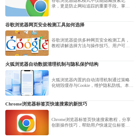
谷歌浏览器隐私模式不仅能隐藏搜索记
录，更是防止网站追踪的重要手段。掌握
无痕窗口的正确开启场景、配合Cookies访
问权限管控，可以有效阻断第三方广告商
的精准画像，在公共设备上也能安心浏
谷歌浏览器网页安全检测工具如何选择
览，全方位保障您的上网隐私。
谷歌浏览器提供多种网页安全检测工具，
教程讲解选择方法与操作技巧。用户可有
效防护风险，保障浏览器及个人信息安
全。
火狐浏览器自动数据清理机制与隐私保护结构
火狐浏览器内置的自动清理机制通过策略
化销毁缓存与Cookie，维护隐私防线。本分
析揭秘其隐私保护架构，并指导您深度配
置数据保留策略，确保上网记录绝不外
泄。
Chrome浏览器标签页快速搜索的新技巧
Chrome浏览器标签页快速搜索教程，分享
创新操作技巧，帮助用户快速定位标签
页，提高多任务浏览效率。