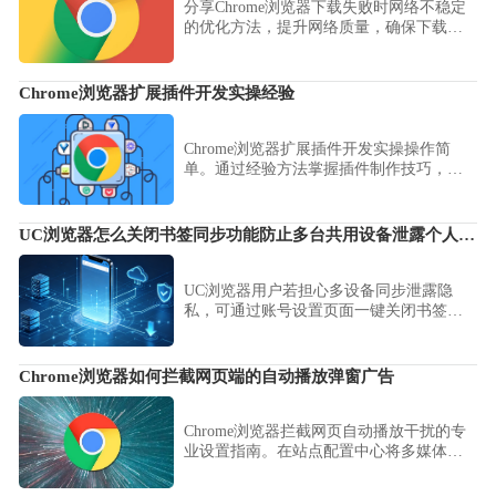
分享Chrome浏览器下载失败时网络不稳定
的优化方法，提升网络质量，确保下载安
装顺畅。
Chrome浏览器扩展插件开发实操经验
Chrome浏览器扩展插件开发实操操作简
单。通过经验方法掌握插件制作技巧，实
现功能扩展，提高浏览器操作效率和多任
务处理便捷性。
UC浏览器怎么关闭书签同步功能防止多台共用设备泄露个人私密信息
UC浏览器用户若担心多设备同步泄露隐
私，可通过账号设置页面一键关闭书签同
步。本文详解如何停止数据上云并清理本
地记录，全面提升您的跨设备浏览安全等
级。
Chrome浏览器如何拦截网页端的自动播放弹窗广告
Chrome浏览器拦截网页自动播放干扰的专
业设置指南。在站点配置中心将多媒体自
动运行权限设定为禁止，能从源头阻断不
必要的背景音弹窗，打造纯净浏览环境。