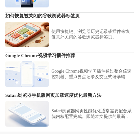
签分层归档方案，教您建立逻辑清晰的文
件夹体系，助您在面对数百个收藏网页时
依然能快速定位，提升知识整理水平。
如何恢复被关闭的谷歌浏览器标签页
使用快捷键、浏览器历史记录或插件来恢
复意外关闭的谷歌浏览器标签页。
Google Chrome视频学习插件推荐
Google Chrome视频学习插件通过整合倍速
控制器、重点要点记录及交互式研学辅
助，重构了视听资料的学习效率。本推荐
方案助您实现从碎片化视听抓取到系统化
知识归档的闭环操作。
Safari浏览器手机版网页加载速度优化最新方法
Safari浏览器网页性能优化通常需要配合系
统内核配置完成。跟随本文提供的最新加
载优化建议，深度清理冗余数据并调整渲
染参数，确保网页加载始终处于极速状
态。