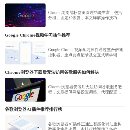
让您的娱乐与办公不再冲突。
Chrome浏览器标签页管理功能丰富，包括
分组、固定和恢复，本文详解操作技巧，
帮助用户高效管理多标签浏览。
Google Chrome视频学习插件推荐
Google Chrome视频学习插件通过整合倍速
控制器、重点要点记录及交互式研学辅
助，重构了视听资料的学习效率。本推荐
方案助您实现从碎片化视听抓取到系统化
知识归档的闭环操作。
Chrome浏览器下载后无法访问谷歌服务如何解决
Chrome浏览器安装后无法访问谷歌服务教
程，文章提供网络设置调整、代理配置和
浏览器设置优化方法，让服务正常使用。
谷歌浏览器AI插件推荐排行榜
谷歌浏览器AI插件正通过智能化辅助重构
数字化协作边界。本排行榜评估了多款具