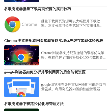
参数修复方案，助您平衡渲染效能与显示
质量，彻底解决网页画面显示瑕疵。
谷歌浏览器批量下载网页资源的实用技巧
批量下载网页资源可以大幅提升下载效
率。本文分享谷歌浏览器下的实用批量下
载技巧，帮助用户快速抓取网页上的多个
资源。
Chrome浏览器配置网页加载策略实现优先缓存加载体验教程
Chrome浏览器支持配置激进的缓存优先策
略。教程详解了如何将核心CSS与数据资源
优先置入本地缓存池，确保用户在弱网环
境下也能实现亚秒级的首屏内容呈现体
验。
google浏览器如何分析并限制网页的后台能耗资源
google浏览器在处理重型网页时可能导致电
量剧减。利用浏览器内置的性能管理器或
系统级的能耗限制策略，可强力挂起后台
闲置进程，显著延长续航时间并优化系统
响应。
谷歌浏览器下载路径优化与管理方法