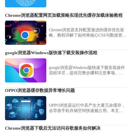
提高浏览器安全性和使用效率。
Chrome浏览器配置网页加载策略实现优先缓存加载体验教程
Chrome浏览器支持配置激进的缓存优先策
略。教程详解了如何将核心CSS与数据资源
优先置入本地缓存池，确保用户在弱网环
境下也能实现亚秒级的首屏内容呈现体
验。
google浏览器Windows版快速下载安装操作流程
google浏览器Windows版快速下载安装操作
流程详尽，提供完整步骤和注意事项。本
文帮助用户快速完成安装，并保证浏览器
顺畅高效使用，提升工作效率。
OPPO浏览器缓存数据异常增长问题
OPPO浏览器运行中若产生大量冗余缓存，
会导致手机存储空间快速被占用。本文揭
示了缓存异常增长的技术诱因，并向用户
提供深度清理策略与自动管理设置建议，
通过优化存储占用，有效提升手机的整体
Chrome浏览器下载后无法访问谷歌服务如何解决
运行效率与软件响应速度。